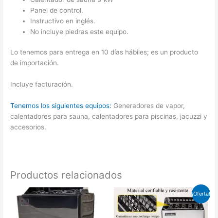
Panel de control.
Instructivo en inglés.
No incluye piedras este equipo.
Lo tenemos para entrega en 10 días hábiles; es un producto
de importación.
Incluye facturación.
Tenemos los siguientes equipos:
Generadores de vapor,
calentadores para sauna, calentadores para piscinas, jacuzzi y
accesorios.
Productos relacionados
El
El
¡Oferta!
precio
precio
original
actual
era:
es: