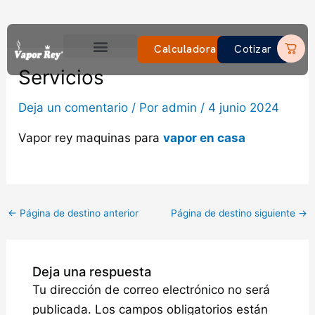
Ir
al
contenido
Calculadora
Cotizar
El Bloger
Servicios
Deja un comentario
/ Por
admin
/
4 junio 2024
Vapor rey maquinas para
vapor en casa
←
Página de destino anterior
Página de destino siguiente
→
Deja una respuesta
Tu dirección de correo electrónico no será
publicada.
Los campos obligatorios están