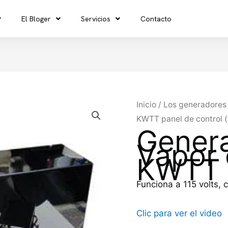
El Bloger
Servicios
Contacto
Generador
Inicio
/
Los generadores 
de
KWTT panel de control (
Gener
Vapor
Vapor 
3
KWTT
KWTT
panel
Funciona a 115 volts, 
de
control
Clic para ver el video
(con