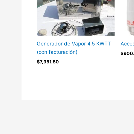
Generador de Vapor 4.5 KWTT
Acces
(con facturación)
$
900
$
7,951.80